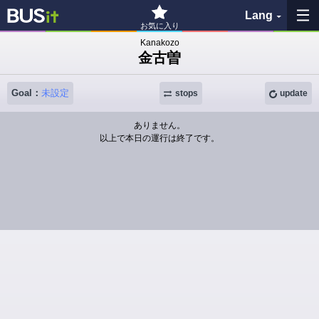
Lang
お気に入り
Kanakozo
金古曽
My Favorites
Goal：
未設定
History
stops
update
ありません。
See the map
以上で本日の運行は終了です。
Search bus stop
各バス会社リンク先
問題を報告
BUSit User's Guide
Disclaimer