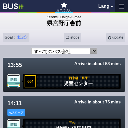
Lang
お気に入り
Kenritsu Daigaku-mae
県宮野庁舎前
My Favorites
Goal：
未設定
stops
update
History
See the map
Arrive in about 58 mins
13:55
Search bus stop
西京橋・県庁
664
各バス会社リンク先
児童センター
問題を報告
Arrive in about 75 mins
14:11
BUSit User's Guide
スロープ
三谷
Disclaimer