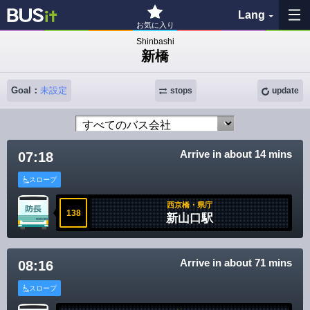
Lang
お気に入り
Shinbashi
新橋
My Favorites
Goal：
未設定
stops
update
History
See the map
Arrive in about 14 mins
07:18
Search bus stop
スロープ
各バス会社リンク先
西京橋・県庁
138
新山口駅
問題を報告
Arrive in about 71 mins
08:16
BUSit User's Guide
スロープ