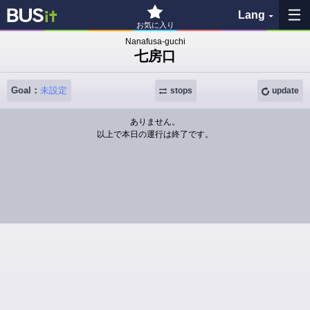
Lang
お気に入り
Nanafusa-guchi
七房口
My Favorites
Goal：
未設定
History
stops
update
ありません。
See the map
以上で本日の運行は終了です。
Search bus stop
各バス会社リンク先
問題を報告
BUSit User's Guide
Disclaimer