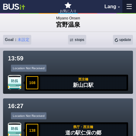
Lang
お気に入り
Miyano Onsen
宮野温泉
My Favorites
Goal：
未設定
History
stops
update
See the map
13:59
Location Not Received
Search bus stop
西京橋
108
新山口駅
各バス会社リンク先
問題を報告
16:27
BUSit User's Guide
Location Not Received
県庁・西京橋
138
Disclaimer
道の駅仁保の郷