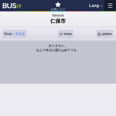
Lang
お気に入り
Nihoichi
仁保市
My Favorites
Goal：
未設定
History
stops
update
ありません。
See the map
以上で本日の運行は終了です。
Search bus stop
各バス会社リンク先
問題を報告
BUSit User's Guide
Disclaimer