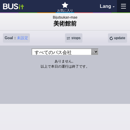
Lang
お気に入り
Bijutsukan-mae
美術館前
My Favorites
Goal：
未設定
History
stops
update
See the map
ありません。
以上で本日の運行は終了です。
Search bus stop
各バス会社リンク先
問題を報告
BUSit User's Guide
Disclaimer