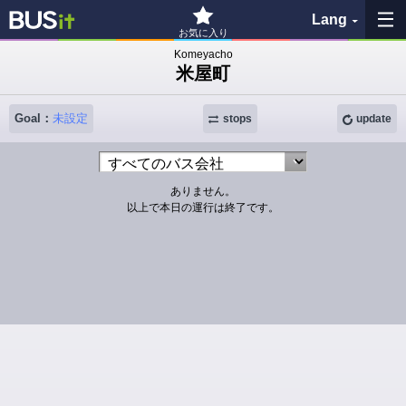
Lang
お気に入り
Komeyacho
米屋町
My Favorites
Goal：
未設定
History
stops
update
See the map
ありません。
以上で本日の運行は終了です。
Search bus stop
各バス会社リンク先
問題を報告
BUSit User's Guide
Disclaimer