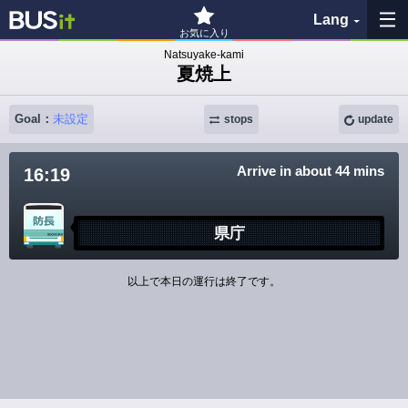
Lang
お気に入り
Natsuyake-kami
夏焼上
My Favorites
Goal：
未設定
History
stops
update
See the map
Arrive in about 44 mins
16:19
Search bus stop
県庁
各バス会社リンク先
以上で本日の運行は終了です。
問題を報告
BUSit User's Guide
Disclaimer