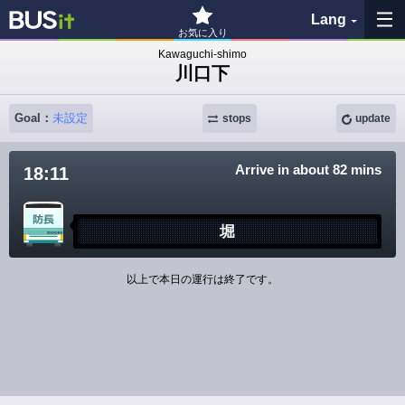
Lang
お気に入り
Kawaguchi-shimo
川口下
My Favorites
Goal：
未設定
History
stops
update
See the map
Arrive in about 82 mins
18:11
Search bus stop
堀
各バス会社リンク先
以上で本日の運行は終了です。
問題を報告
BUSit User's Guide
Disclaimer