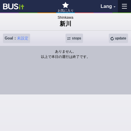
Lang
お気に入り
Shinkawa
新川
My Favorites
Goal：
未設定
History
stops
update
ありません。
See the map
以上で本日の運行は終了です。
Search bus stop
各バス会社リンク先
問題を報告
BUSit User's Guide
Disclaimer