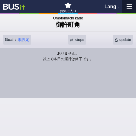
Lang
お気に入り
Omotomachi kado
御許町角
My Favorites
Goal：
未設定
History
stops
update
ありません。
See the map
以上で本日の運行は終了です。
Search bus stop
各バス会社リンク先
問題を報告
BUSit User's Guide
Disclaimer