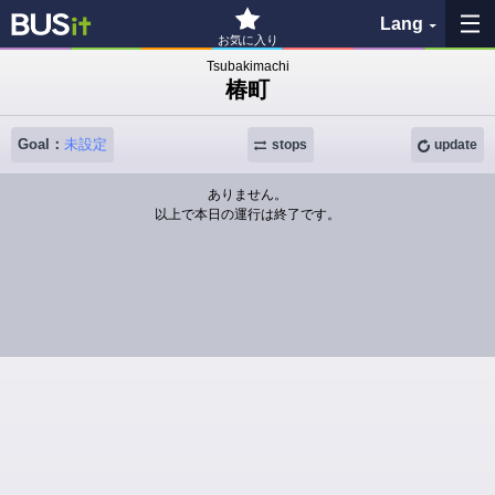
Lang
お気に入り
Tsubakimachi
椿町
My Favorites
Goal：
未設定
History
stops
update
ありません。
See the map
以上で本日の運行は終了です。
Search bus stop
各バス会社リンク先
問題を報告
BUSit User's Guide
Disclaimer