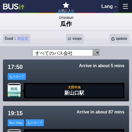
Lang
お気に入り
Urizukuri
瓜作
My Favorites
Goal：
未設定
History
stops
update
See the map
Arrive in about 5 mins
17:50
Search bus stop
スロープ
各バス会社リンク先
大田中央
新山口駅
問題を報告
Arrive in about 87 mins
19:15
BUSit User's Guide
Non Step
スロープ
Disclaimer