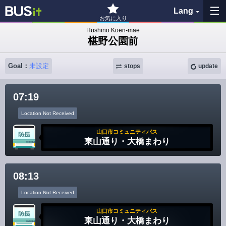
Lang
お気に入り
Hushino Koen-mae
椹野公園前
My Favorites
Goal：
未設定
stops
update
History
07:19
See the map
Location Not Received
Search bus stop
山口市コミュニティバス
東山通り・大橋まわり
各バス会社リンク先
08:13
問題を報告
Location Not Received
BUSit User's Guide
山口市コミュニティバス
東山通り・大橋まわり