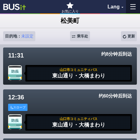
Lang
お気に入り
松美町
收藏夹
目的地：
未設定
乘车处
更新
历史记录
约8分钟后到达
11:31
查看地图
山口市コミュニティバス
搜索巴士站
東山通り・大橋まわり
各バス会社リンク先
约60分钟后到达
12:36
問題を報告
スロープ
山口市コミュニティバス
BUSit使用指南
東山通り・大橋まわり
免责事项