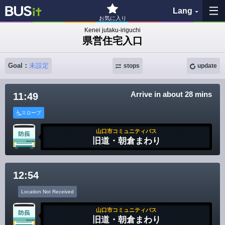
Lang
お気に入り
Kenei jutaku-iriguchi
県営住宅入口
My Favorites
Goal：
未設定
stops
update
History
Arrive in about 28 mins
11:49
See the map
スロープ
Search bus stop
山口市コミュニティバス
旧道・朝倉まわり
各バス会社リンク先
問題を報告
12:54
Location Not Received
BUSit User's Guide
山口市コミュニティバス
旧道・朝倉まわり
Disclaimer