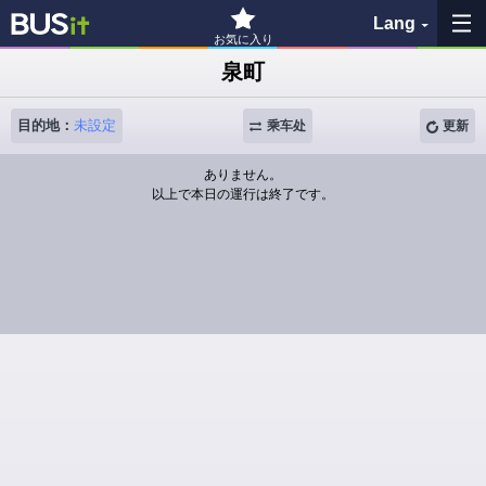
Lang
お気に入り
泉町
收藏夹
目的地：
未設定
乘车处
更新
历史记录
ありません。
以上で本日の運行は終了です。
查看地图
搜索巴士站
各バス会社リンク先
問題を報告
BUSit使用指南
免责事项