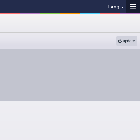
Lang
My Favorites
update
History
See the map
Search bus stop
各バス会社リンク先
問題を報告
BUSit User's Guide
Disclaimer