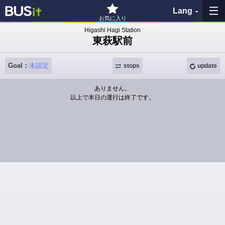
Lang
お気に入り
Higashi Hagi Station
東萩駅前
My Favorites
Goal：
未設定
History
stops
update
ありません。
See the map
以上で本日の運行は終了です。
Search bus stop
各バス会社リンク先
問題を報告
BUSit User's Guide
Disclaimer