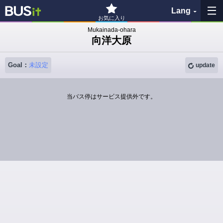
Lang
お気に入り
Mukainada-ohara
向洋大原
My Favorites
Goal：
未設定
History
update
See the map
当バス停はサービス提供外です。
Search bus stop
各バス会社リンク先
問題を報告
BUSit User's Guide
Disclaimer