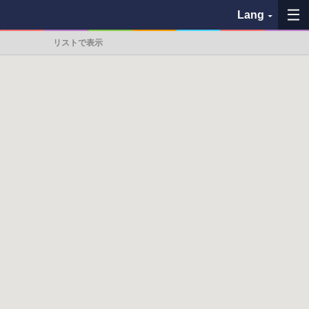
Lang
リストで表示
My Favorites
History
See the map
Search bus stop
各バス会社リンク先
問題を報告
BUSit User's Guide
Disclaimer