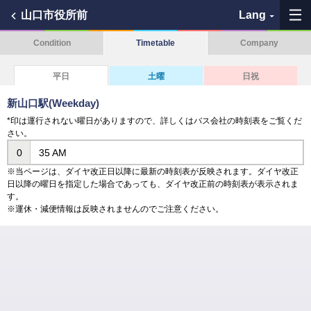
山口市役所前
Lang
Condition
Timetable
Company
My Favorites
平日
土曜
日祝
History
新山口駅(Weekday)
*印は運行されない曜日がありますので、詳しくはバス会社の時刻表をご覧くだ
See the map
さい。
0
35 AM
Search bus stop
※当ページは、ダイヤ改正日以降に最新の時刻表が反映されます。ダイヤ改正
日以降の曜日を指定した場合であっても、ダイヤ改正前の時刻表が表示されま
各バス会社リンク先
す。
※運休・減便情報は反映されませんのでご注意ください。
問題を報告
BUSit User's Guide
Disclaimer