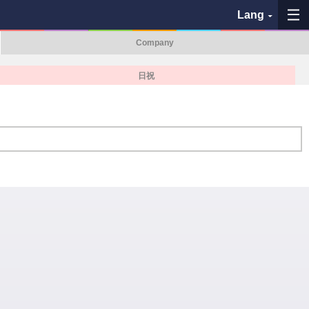
Lang
Company
My Favorites
日祝
History
See the map
Search bus stop
各バス会社リンク先
問題を報告
BUSit User's Guide
Disclaimer