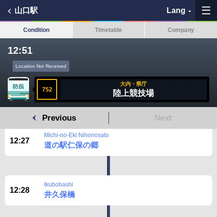
山口駅
Lang
Condition
Timetable
Company
12:51
My Favorites
Location Not Received
大内・県庁
History
752
陸上競技場
See the map
Previous
Next
Michi-no-Eki Nihonosato
Search bus stop
12:27
道の駅仁保の郷
各バス会社リンク先
Ikubobashi
問題を報告
12:28
井久保橋
BUSit User's Guide