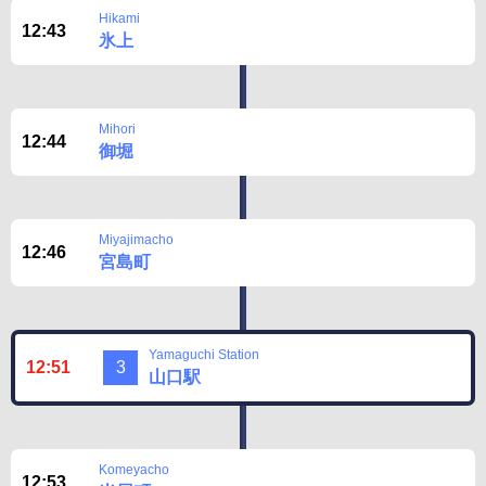
Hikami
12:43
氷上
Mihori
12:44
御堀
Miyajimacho
12:46
宮島町
Yamaguchi Station
12:51
3
山口駅
Komeyacho
12:53