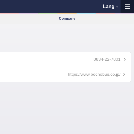
Lang
Company
My Favorites
History
See the map
0834-22-7801
Search bus stop
https://www.bochobus.co.jp/
各バス会社リンク先
問題を報告
BUSit User's Guide
Disclaimer