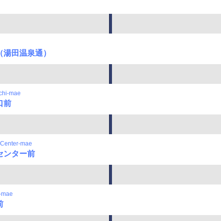
（湯田温泉通）
chi-mae
口前
 Center-mae
センター前
-mae
前