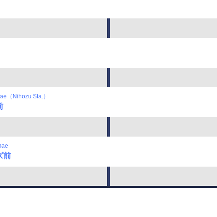
mae（Nihozu Sta.）
前
mae
ズ前