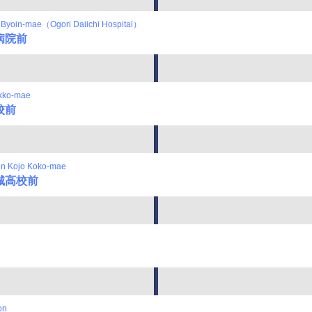
i Byoin-mae（Ogori Daiichi Hospital）
病院前
kko-mae
校前
n Kojo Koko-mae
城高校前
on