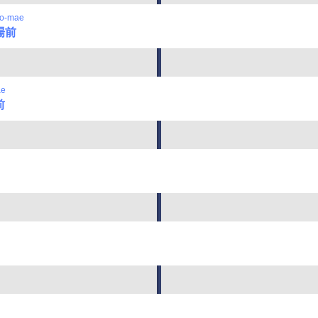
jo-mae
場前
ae
前