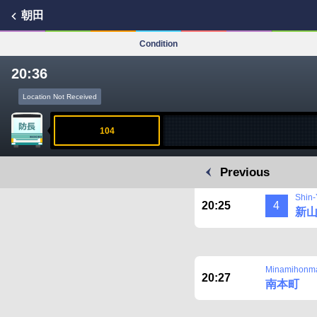
朝田
Condition
20:36
Location Not Received
104
Previous
Shin-
20:25
4
新
Minamihonm
20:27
南本町