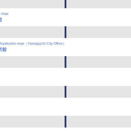
n-mae
前
hiyakusho-mae（Yamaguchi City Office）
所前