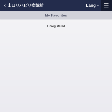
山口リハビリ病院前
Lang
My Favorites
My Favorites
Unregistered
History
See the map
Search bus stop
各バス会社リンク先
問題を報告
BUSit User's Guide
Disclaimer