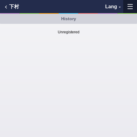
下村
Lang
History
My Favorites
Unregistered
History
See the map
Search bus stop
各バス会社リンク先
問題を報告
BUSit User's Guide
Disclaimer