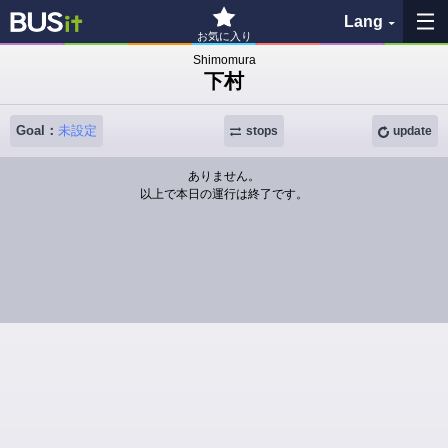
Lang
お気に入り
Shimomura
下村
My Favorites
Goal：
未設定
History
stops
update
ありません。
See the map
以上で本日の運行は終了です。
Search bus stop
各バス会社リンク先
問題を報告
BUSit User's Guide
Disclaimer