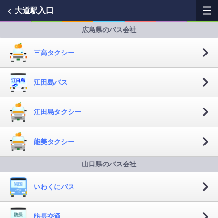
大道駅入口
広島県のバス会社
My Favorites
三高タクシー
History
江田島バス
See the map
江田島タクシー
Search bus stop
各バス会社リンク先
能美タクシー
問題を報告
山口県のバス会社
BUSit User's Guide
いわくにバス
Disclaimer
防長交通