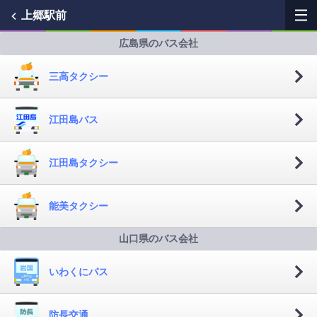
上郷駅前
広島県のバス会社
My Favorites
三高タクシー
History
江田島バス
See the map
江田島タクシー
Search bus stop
各バス会社リンク先
能美タクシー
問題を報告
山口県のバス会社
BUSit User's Guide
いわくにバス
Disclaimer
防長交通