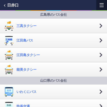
日赤口
広島県のバス会社
My Favorites
三高タクシー
History
江田島バス
See the map
江田島タクシー
Search bus stop
各バス会社リンク先
能美タクシー
問題を報告
山口県のバス会社
BUSit User's Guide
いわくにバス
Disclaimer
防長交通