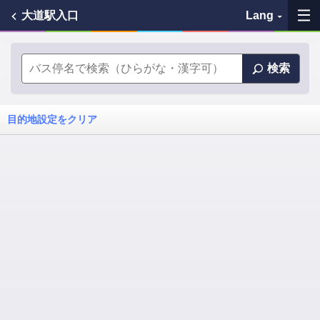
大道駅入口
Lang
My Favorites
検索
History
目的地設定をクリア
See the map
Search bus stop
各バス会社リンク先
問題を報告
BUSit User's Guide
Disclaimer