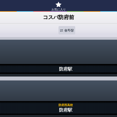
お気に入り
コスパ防府前
승차장
防府駅
防府西高校
防府駅