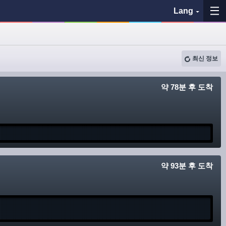
Lang
즐겨찾기
최신 정보
이력
약 78분 후 도착
지도 보기
버스 정류장 검색
各バス会社リンク先
약 93분 후 도착
問題を報告
BUSit 이용 가이드
면책 사항