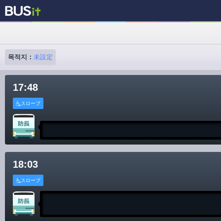
목적지：
未設定
17:48
スロープ
18:03
スロープ