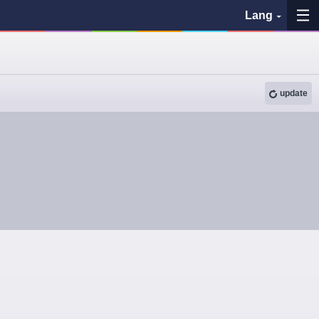
Lang
My Favorites
update
History
See the map
Search bus stop
各バス会社リンク先
問題を報告
BUSit User's Guide
Disclaimer