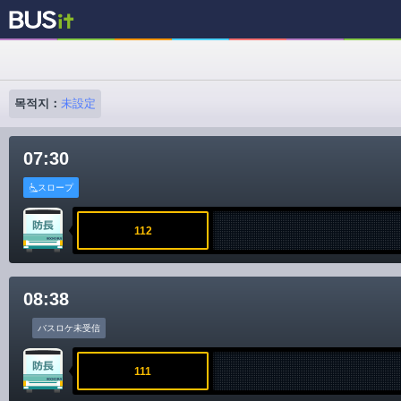
목적지：
未設定
07:30
スロープ
112
08:38
バスロケ未受信
111