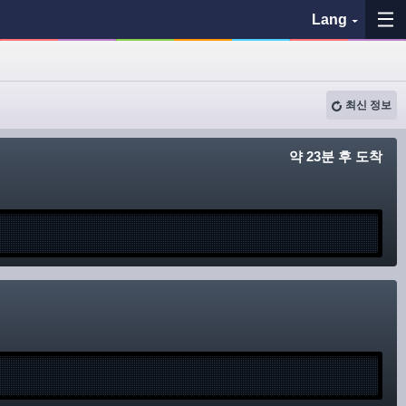
Lang
즐겨찾기
최신 정보
이력
약 23분 후 도착
지도 보기
버스 정류장 검색
各バス会社リンク先
問題を報告
BUSit 이용 가이드
면책 사항