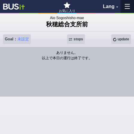
Lang
お気に入り
Aio Sogoshisho-mae
秋穂総合支所前
My Favorites
Goal：
未設定
History
stops
update
ありません。
See the map
以上で本日の運行は終了です。
Search bus stop
各バス会社リンク先
問題を報告
BUSit User's Guide
Disclaimer