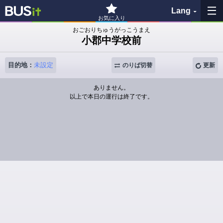
Lang
お気に入り
おごおりちゅうがっこうまえ
小郡中学校前
お気に入り
目的地：
未設定
履歴
のりば切替
更新
ありません。
地図を見る
以上で本日の運行は終了です。
バス停検索
各バス会社リンク先
問題を報告
BUSit利用ガイド
免責事項