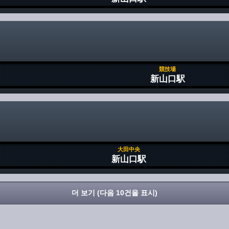
競技場
新山口駅
大田中央
新山口駅
더 보기 (다음 10건을 표시)