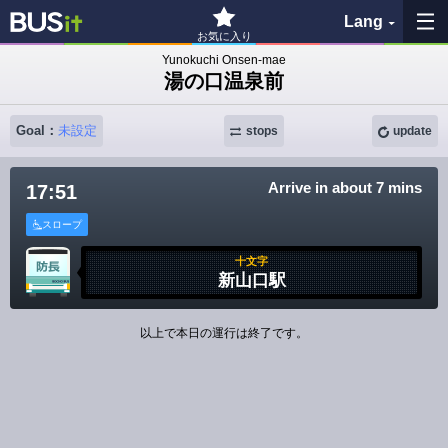
Lang
お気に入り
Yunokuchi Onsen-mae
湯の口温泉前
My Favorites
Goal：
未設定
History
stops
update
See the map
Arrive in about 7 mins
17:51
スロープ
Search bus stop
十文字
新山口駅
各バス会社リンク先
問題を報告
以上で本日の運行は終了です。
BUSit User's Guide
Disclaimer