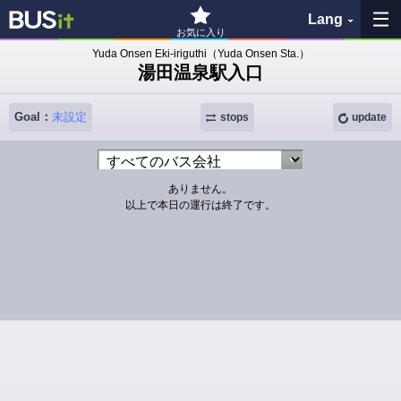
Lang
お気に入り
Yuda Onsen Eki-iriguthi（Yuda Onsen Sta.）
湯田温泉駅入口
My Favorites
Goal：
未設定
History
stops
update
See the map
ありません。
以上で本日の運行は終了です。
Search bus stop
各バス会社リンク先
問題を報告
BUSit User's Guide
Disclaimer