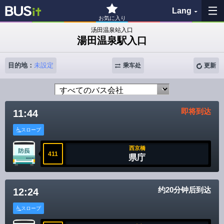
Lang
お気に入り
汤田温泉站入口
湯田温泉駅入口
收藏夹
目的地：
未設定
乘车处
更新
历史记录
查看地图
即将到达
11:44
搜索巴士站
スロープ
各バス会社リンク先
西京橋
411
県庁
問題を報告
约20分钟后到达
12:24
BUSit使用指南
スロープ
免责事项