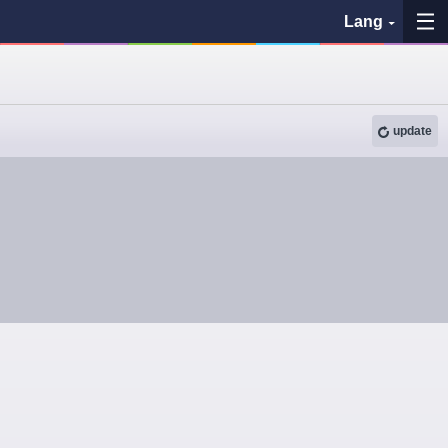
Lang
My Favorites
update
History
See the map
Search bus stop
各バス会社リンク先
問題を報告
BUSit User's Guide
Disclaimer