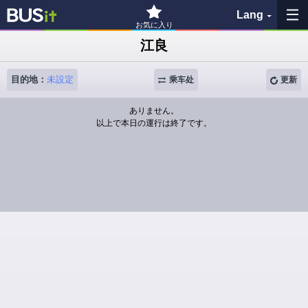
Lang
お気に入り
江良
收藏夹
目的地：
未設定
乘车处
更新
历史记录
ありません。
以上で本日の運行は終了です。
查看地图
搜索巴士站
各バス会社リンク先
問題を報告
BUSit使用指南
免责事项