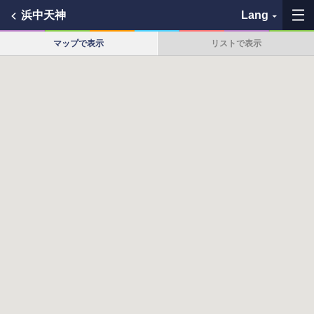
浜中天神
Lang
マップで表示
リストで表示
My Favorites
History
See the map
Search bus stop
各バス会社リンク先
問題を報告
BUSit User's Guide
Disclaimer