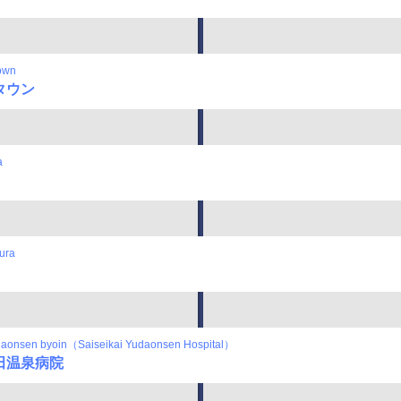
town
タウン
a
ura
daonsen byoin（Saiseikai Yudaonsen Hospital）
田温泉病院