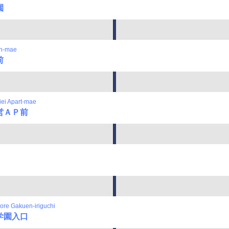
園
n-mae
前
ei Apart-mae
営ＡＰ前
re Gakuen-iriguchi
学園入口