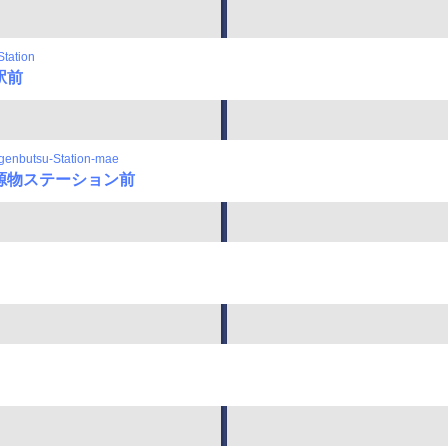
tation
駅前
genbutsu-Station-mae
源物ステーション前