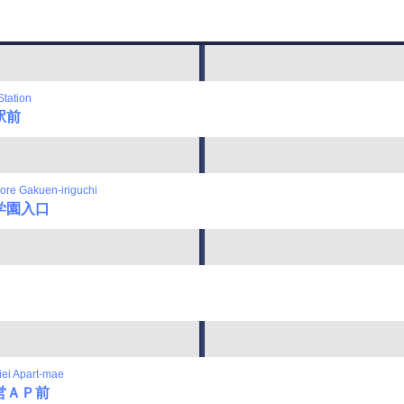
tation
駅前
re Gakuen-iriguchi
学園入口
ei Apart-mae
営ＡＰ前