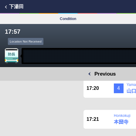
下湯田
Condition
17:57
Location Not Received
Previous
Yamag
17:20
4
山
Honkokuji
17:21
本圀寺