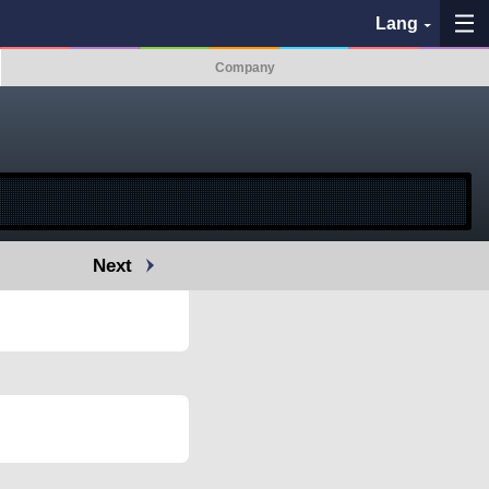
Lang
Company
My Favorites
History
See the map
Next
Search bus stop
各バス会社リンク先
問題を報告
BUSit User's Guide