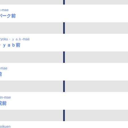
k-mae
パーク前
nryoku・ｙａｂ-mae
・ｙａｂ前
-mae
前
oin-mae
院前
oikuen