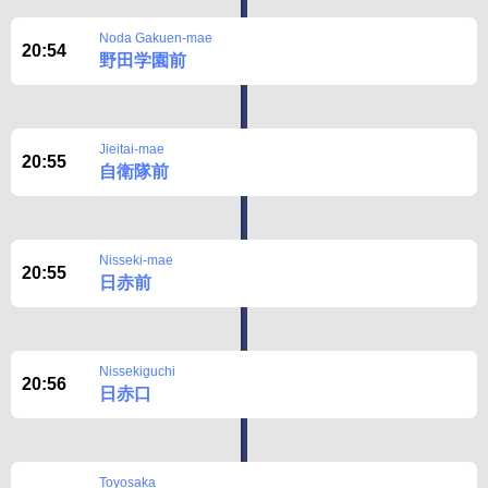
Disclaimer
Noda Gakuen-mae
20:54
野田学園前
Jieitai-mae
20:55
自衛隊前
Nisseki-mae
20:55
日赤前
Nissekiguchi
20:56
日赤口
Toyosaka