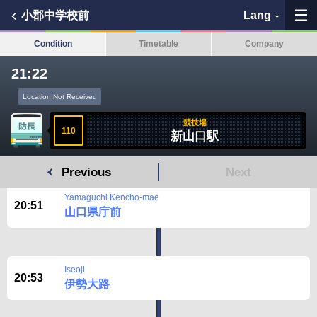
小郡中学校前
Lang
Condition
Timetable
Company
21:22
My Favorites
Location Not Received
History
競技場
110
新山口駅
See the map
Previous
Next
Search bus stop
Yamaguchi Kencho-mae
20:51
山口県庁前
各バス会社リンク先
問題を報告
Iseoji
20:53
伊勢大路
BUSit User's Guide