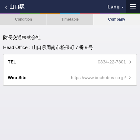
山口駅
Lang
Condition
Timetable
Company
My Favorites
防長交通株式会社
History
Head Office：山口県周南市松保町７番９号
See the map
TEL
0834-22-7801
Search bus stop
Web Site
https://www.bochobus.co.jp/
各バス会社リンク先
問題を報告
BUSit User's Guide
Disclaimer