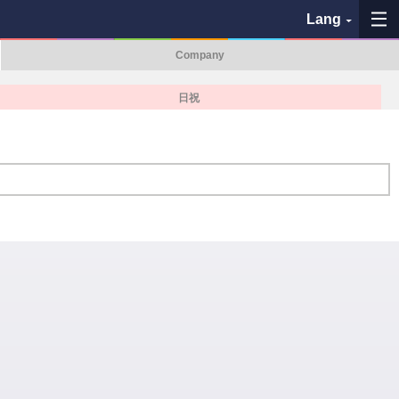
Lang
Company
My Favorites
日祝
History
See the map
Search bus stop
各バス会社リンク先
問題を報告
BUSit User's Guide
Disclaimer